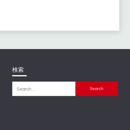
検索
Search
for: