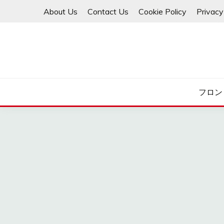
Skip
About Us
Contact Us
Cookie Policy
Privacy
to
content
フロン