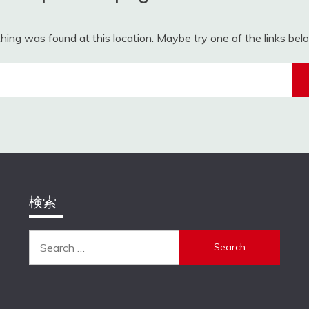
othing was found at this location. Maybe try one of the links be
Search
for:
検索
Search
for: